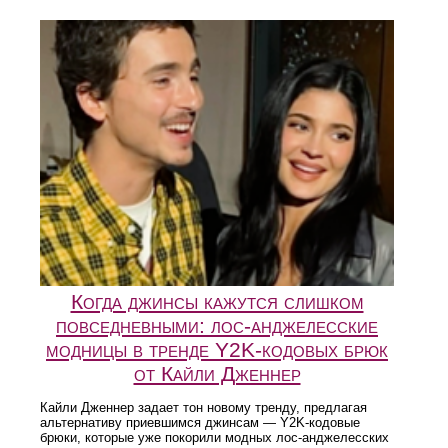
Когда джинсы кажутся слишком
повседневными: лос-анджелесские
модницы в тренде Y2K-кодовых брюк
от Кайли Дженнер
Кайли Дженнер задает тон новому тренду, предлагая
альтернативу приевшимся джинсам — Y2K-кодовые
брюки, которые уже покорили модных лос-анджелесских