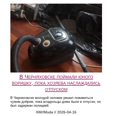
В Черняховске поймали юного
воришку, пока хозяева наслаждались
отпуском
В Черняховске молодой человек решил поживиться
чужим добром, пока владельцы дома были в отпуске, но
был задержан полицией.
KM//Moda // 2026-04-16