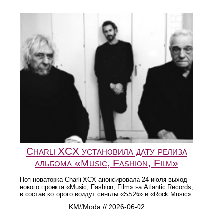
Charli XCX установила дату релиза
альбома «Music, Fashion, Film»
Поп-новаторка Charli XCX анонсировала 24 июля выход
нового проекта «Music, Fashion, Film» на Atlantic Records,
в состав которого войдут синглы «SS26» и «Rock Music».
KM//Moda // 2026-06-02