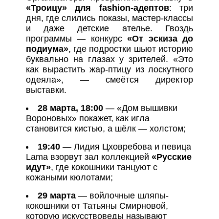
«Троицу» для fashion-адептов
: три
дня, где слились показы, мастер-классы
и даже детские ателье. Гвоздь
программы — конкурс
«От эскиза до
подиума»
, где подростки шьют историю
буквально на глазах у зрителей. «Это
как вырастить жар-птицу из лоскутного
одеяла», — смеётся директор
выставки.
28 марта, 18:00
— «Дом вышивки
Вороновых» покажет, как игла
становится кистью, а шёлк — холстом;
19:40
— Лидия Цховребова и певица
Lama взорвут зал коллекцией
«Русские
идут»
, где кокошники танцуют с
кожаными кюлотами;
29 марта
— войлочные шляпы-
кокошники от Татьяны Смирновой,
которую искусствоведы называют