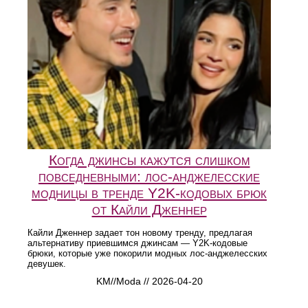
Когда джинсы кажутся слишком
повседневными: лос-анджелесские
модницы в тренде Y2K-кодовых брюк
от Кайли Дженнер
Кайли Дженнер задает тон новому тренду, предлагая
альтернативу приевшимся джинсам — Y2K-кодовые
брюки, которые уже покорили модных лос-анджелесских
девушек.
KM//Moda // 2026-04-20