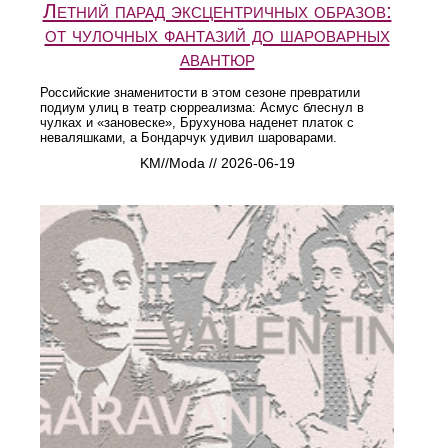
Летний парад эксцентричных образов:
от чулочных фантазий до шароварных
авантюр
Российские знаменитости в этом сезоне превратили
подиум улиц в театр сюрреализма: Асмус блеснул в
чулках и «зановеске», Брухунова наденет платок с
неваляшками, а Бондарчук удивил шароварами.
KM//Moda // 2026-06-19