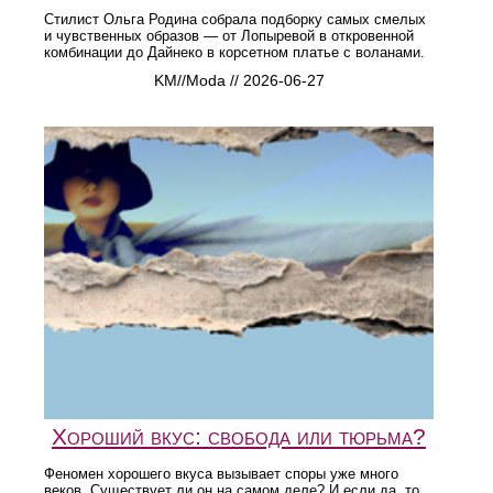
Стилист Ольга Родина собрала подборку самых смелых
и чувственных образов — от Лопыревой в откровенной
комбинации до Дайнеко в корсетном платье с воланами.
KM//Moda // 2026-06-27
Хороший вкус: свобода или тюрьма?
Феномен хорошего вкуса вызывает споры уже много
веков. Существует ли он на самом деле? И если да, то