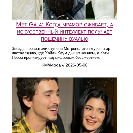
Met Gala: Когда мрамор оживает, а
искусственный интеллект получает
пощечину вуалью
Звёзды превратили ступени Метрополитен-музея в арт-
инсталляцию, где Хайди Клум дышит камнем, а Кэти
Перри иронизирует над цифровым бессмертием.
KM//Moda // 2026-05-06