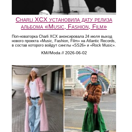
Charli XCX установила дату релиза
альбома «Music, Fashion, Film»
Поп-новаторка Charli XCX анонсировала 24 июля выход
нового проекта «Music, Fashion, Film» на Atlantic Records,
в состав которого войдут синглы «SS26» и «Rock Music».
KM//Moda // 2026-06-02