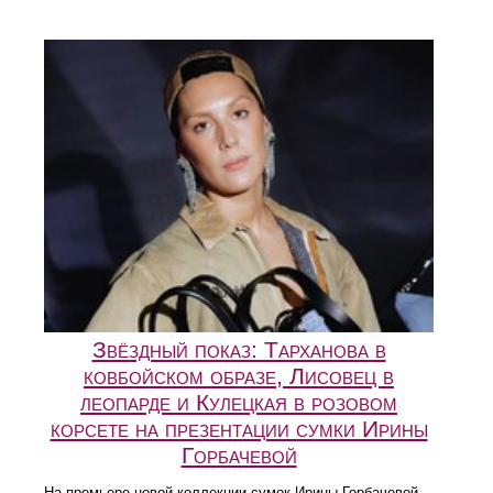
Звёздный показ: Тарханова в
ковбойском образе, Лисовец в
леопарде и Кулецкая в розовом
корсете на презентации сумки Ирины
Горбачевой
На премьере новой коллекции сумок Ирины Горбачевой