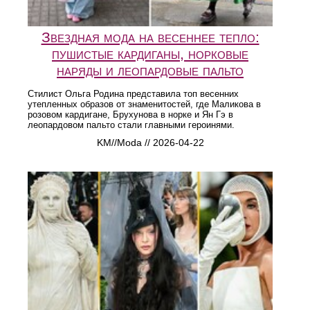
Звездная мода на весеннее тепло:
пушистые кардиганы, норковые
наряды и леопардовые пальто
Стилист Ольга Родина представила топ весенних
утепленных образов от знаменитостей, где Маликова в
розовом кардигане, Брухунова в норке и Ян Гэ в
леопардовом пальто стали главными героинями.
KM//Moda // 2026-04-22