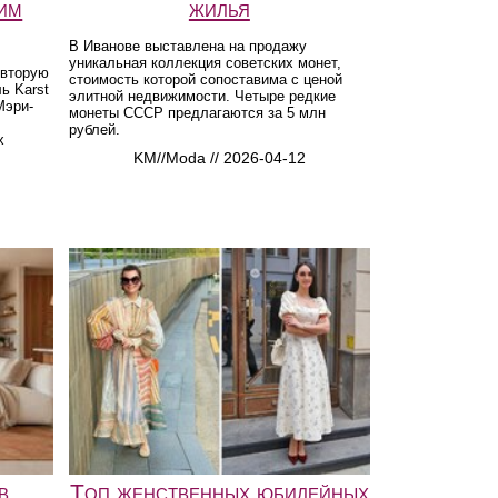
им
жилья
В Иванове выставлена на продажу
уникальная коллекция советских монет,
 вторую
стоимость которой сопоставима с ценой
ь Karst
элитной недвижимости. Четыре редкие
Мэри-
монеты СССР предлагаются за 5 млн
рублей.
х
KM//Moda // 2026-04-12
в
Топ женственных юбилейных