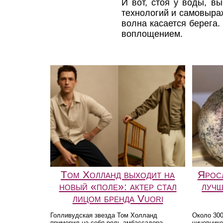
И вот, стоя у воды, в
технологий и самовыраж
волна касается берега.
воплощением.
Том Холланд выходит на
Ярос
новый «поле»: актер стал
лучш
лицом бренда Vuori
Голливудская звезда Том Холланд
Около 300
примерил на себя роль амбассадора
чиновнико