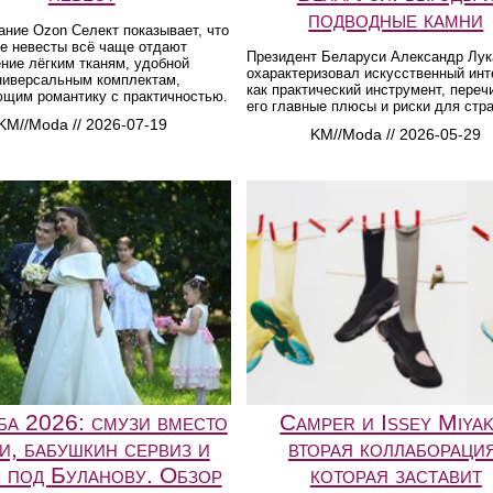
подводные камни
ние Ozon Селект показывает, что
е невесты всё чаще отдают
Президент Беларуси Александр Лу
ние лёгким тканям, удобной
охарактеризовал искусственный инт
универсальным комплектам,
как практический инструмент, переч
щим романтику с практичностью.
его главные плюсы и риски для стр
KM//Moda // 2026-07-19
KM//Moda // 2026-05-29
ба 2026: смузи вместо
Camper и Issey Miyak
и, бабушкин сервиз и
вторая коллаборация
 под Буланову. Обзор
которая заставит