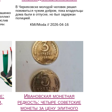
В Черняховске молодой человек решил
поживиться чужим добром, пока владельцы
кашенко
дома были в отпуске, но был задержан
еллект
полицией.
ислив
аны.
KM//Moda // 2026-04-16
e:
Ивановская монетная
,
редкость: четыре советские
монеты за цену элитного