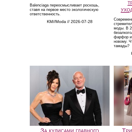
т
Balenciaga переосмысливает роскошь,
ухо
ставя на первое место экологическую
ответственность.
Современ
KM//Moda // 2026-07-28
стремите
моды. В 2
безалкого
фарфор и 
новому. Ч
тамады?
За кулисами главного
Три