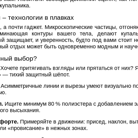
 купальника.
 – технологии в плавках
ь, а почти гаджет. Микроскопические частицы, отгоня
минающая контуры вашего тела, делают купал
ый защищает, и уверенность, будто под вами стоит 
жный отдых может быть одновременно модным и нау
ьный выбор?
Хочете притягивать взгляды или прятаться от них? 
» — тихий защитный шёпот.
Асимметричные линии и вырезы умеют визуально по
ью.
.
Ищите минимум 80 % полиэстера с добавлением э
ного высыхания.
форте.
Примеряйте в движении: присед, наклон, выт
 ли «провисание» в нежных зонах.