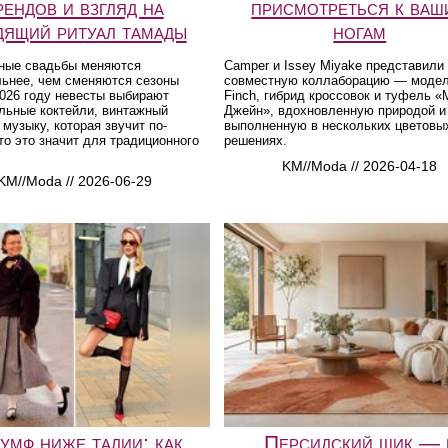
рендов и взгляд на
присмотреться к ваш
дящий ритуал тамады
ногам
ные свадьбы меняются
Camper и Issey Miyake представили
льнее, чем сменяются сезоны
совместную коллаборацию — модел
026 году невесты выбирают
Finch, гибрид кроссовок и туфель «
льные коктейли, винтажный
Джейн», вдохновленную природой и
музыку, которая звучит по-
выполненную в нескольких цветовы
то это значит для традиционного
решениях.
KM//Moda // 2026-04-18
KM//Moda // 2026-06-29
умф ниже талии: как
Персидский шик — 