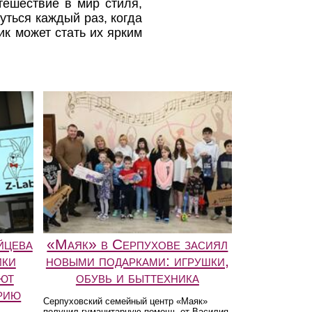
тешествие в мир стиля,
уться каждый раз, когда
ик может стать их ярким
йцева
«Маяк» в Серпухове засиял
ики
новыми подарками: игрушки,
ют
обувь и быттехника
рию
Серпуховский семейный центр «Маяк»
получил гуманитарную помощь от Василия