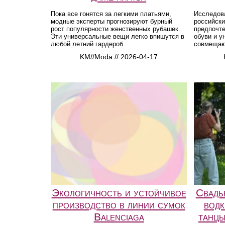
Пока все гонятся за легкими платьями,
Исследова
модные эксперты прогнозируют бурный
российски
рост популярности женственных рубашек.
предпочте
Эти универсальные вещи легко впишутся в
обуви и 
любой летний гардероб.
совмещаю
KM//Moda // 2026-04-17
Экологичность и устойчивое
Свадь
производство в линии сумок
водк
Balenciaga
танцы