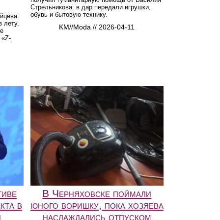
Стрельникова: в дар передали игрушки,
обувь и бытовую технику.
айцева
в лету.
KM//Moda // 2026-04-11
ве
 «Z-
тиве
В Черняховске поймали
кта в
юного воришку, пока хозяева
и
наслаждались отпуском