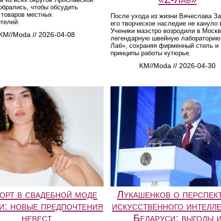
обрались, чтобы обсудить
 товаров местных
После ухода из жизни Вячеслава З
телей.
его творческое наследие не кануло 
Ученики маэстро возродили в Моск
KM//Moda // 2026-04-08
легендарную швейную лабораторию
Лаб», сохраняя фирменный стиль и
принципы работы кутюрье.
KM//Moda // 2026-04-30
орт в свадебной моде
Лукашенков о перспек
и: новые предпочтения
искусственного интелле
невест
Беларуси: выгоды 