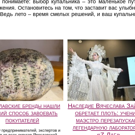
ы понимаете: выбор купальника – это маленькое пу
ения. Остановитесь на том, что заставит вас улыбн
 Ведь лето – время смелых решений, и ваш купальн
лавские бренды нашли
Наследие Вячеслава За
ий способ завоевать
обретает плоть: учен
покупателей
маэстро перезапуска
легендарную лаборато
 предпринимателей, экспертов и
«Z-Лаб»
в из всех округов Ярославской