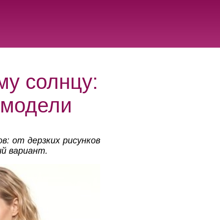
му солнцу:
 модели
: от дерзких рисунков
й вариант.