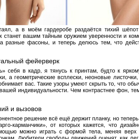
таял, а в моём гардеробе раздаётся тихий шёпот
ик станет вашим тайным оружием уверенности и ком
а разные фасоны, и теперь делюсь тем, что дейст
уальный фейерверк
ть» себя в кадр, я тянусь к принтам, будто к ярко
ки, а геометрические всплески, неоновые листочки,
обнимает вас. Такие узоры умеют скрыть то, что обы
 вашей индивидуальности. Чем контрастнее фон, те
ний и вызовов
нентное решение всё ещё держит планку, но теперь
рго‑карманчики», от которых кажется, что дизай
мощью можно играть с формой тела, меняя верх 
сочкам. Любители свободы движений оценят, как лег