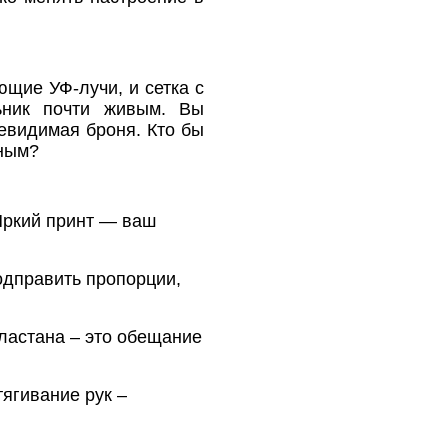
ющие УФ‑лучи, и сетка с
ьник почти живым. Вы
невидимая броня. Кто бы
чным?
Яркий принт — ваш
дправить пропорции,
ластана – это обещание
ягивание рук –