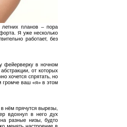
 летних планов – пора
форта. Я уже несколько
вительно работает, без
му фейерверку в ночном
 абстракции, от которых
чно хочется спрятать, но
м громче ваш «я» в этом
 в нём прячутся вырезы,
нер вдохнул в него дух
на разные низы, будто
ко менять настроение в