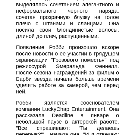
выделялась сочетанием элегантного и
неформального черного наряда,
сочетая прозрачную блузку на голое
плечо с штанами и сланцами. Она
носила свои блондинистые волосы,
длиной до плеч, распущенными.
Появление Робби произошло вскоре
после новости о ее участии в грядущем
экранизации "Грозового поместья" под
режиссурой Эмеральда Феннелл.
После сезона награждений за фильм о
Барби звезда начала больше времени
уделять работе за камерой, чем перед
ней.
Робби является сооснователем
компании LuckyChap Entertainment. Она
рассказала Deadline в январе о
небольшой паузе в актерской работе.
"Все спрашивают: 'Ты делаешь
перерыв?'" - начала она. "И я отвечаю: