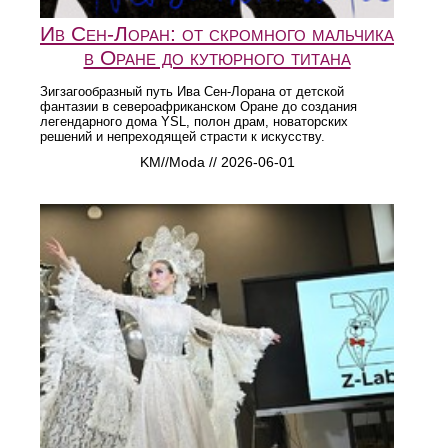
Ив Сен-Лоран: от скромного мальчика
в Оране до кутюрного титана
Зигзагообразный путь Ива Сен-Лорана от детской
фантазии в североафриканском Оране до создания
легендарного дома YSL, полон драм, новаторских
решений и непреходящей страсти к искусству.
KM//Moda // 2026-06-01