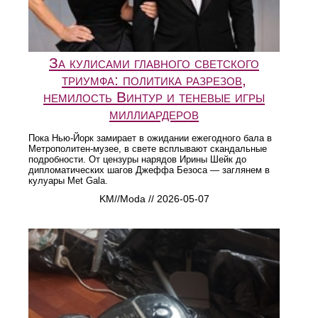
За кулисами главного светского
триумфа: политика разрезов,
немилость Винтур и теневые игры
миллиардеров
Пока Нью-Йорк замирает в ожидании ежегодного бала в
Метрополитен-музее, в свете всплывают скандальные
подробности. От цензуры нарядов Ирины Шейк до
дипломатических шагов Джеффа Безоса — заглянем в
кулуары Met Gala.
KM//Moda // 2026-05-07