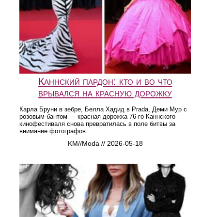
Каннский пардон: кто и во что
врывался на красную дорожку
Карла Бруни в зебре, Белла Хадид в Prada, Деми Мур с
розовым бантом — красная дорожка 76-го Каннского
кинофестиваля снова превратилась в поле битвы за
внимание фотографов.
KM//Moda // 2026-05-18