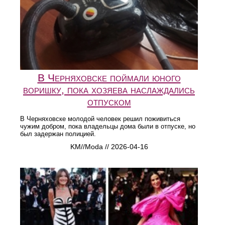
В Черняховске поймали юного
воришку, пока хозяева наслаждались
отпуском
В Черняховске молодой человек решил поживиться
чужим добром, пока владельцы дома были в отпуске, но
был задержан полицией.
KM//Moda // 2026-04-16