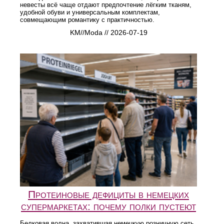
невесты всё чаще отдают предпочтение лёгким тканям,
удобной обуви и универсальным комплектам,
совмещающим романтику с практичностью.
KM//Moda // 2026-07-19
Протеиновые дефициты в немецких
супермаркетах: почему полки пустеют
Белковая волна, захватившая немецкую розничную сеть,