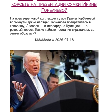
корсете на презентации сумки Ирины
Горбачевой
На премьере новой коллекции сумок Ирины Горбачевой
вспыхнули яркие наряды: Тарханова превратилась в
ковбойшу, Лисовец — в леопарда, а Кулецкая — в
розовый корсет. Какие тайные послания скрывались за
этими образами?
KM//Moda // 2026-07-18