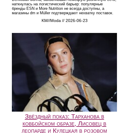
наткнулась на логистический барьер: популярные
бренды ESN и More Nutrition не всегда доступны, а
магазины dm и Müller подтверждают нехватку поставок.
KM//Moda // 2026-06-23
Звёздный показ: Тарханова в
ковбойском образе, Лисовец в
леопарде и Кулецкая в розовом