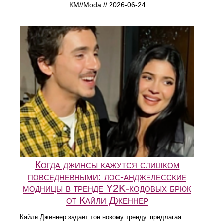
KM//Moda // 2026-06-24
Когда джинсы кажутся слишком
повседневными: лос-анджелесские
модницы в тренде Y2K-кодовых брюк
от Кайли Дженнер
Кайли Дженнер задает тон новому тренду, предлагая