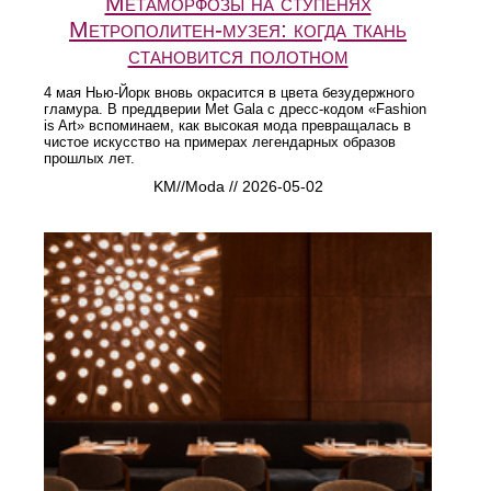
Метаморфозы на ступенях
Метрополитен-музея: когда ткань
становится полотном
4 мая Нью-Йорк вновь окрасится в цвета безудержного
гламура. В преддверии Met Gala с дресс-кодом «Fashion
is Art» вспоминаем, как высокая мода превращалась в
чистое искусство на примерах легендарных образов
прошлых лет.
KM//Moda // 2026-05-02