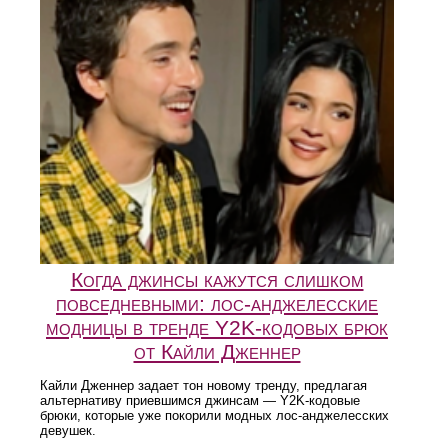
Когда джинсы кажутся слишком
повседневными: лос-анджелесские
модницы в тренде Y2K-кодовых брюк
от Кайли Дженнер
Кайли Дженнер задает тон новому тренду, предлагая
альтернативу приевшимся джинсам — Y2K-кодовые
брюки, которые уже покорили модных лос-анджелесских
девушек.