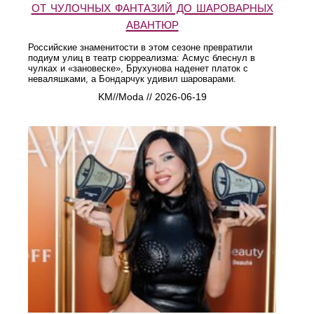
от чулочных фантазий до шароварных
авантюр
Российские знаменитости в этом сезоне превратили
подиум улиц в театр сюрреализма: Асмус блеснул в
чулках и «зановеске», Брухунова наденет платок с
неваляшками, а Бондарчук удивил шароварами.
KM//Moda // 2026-06-19