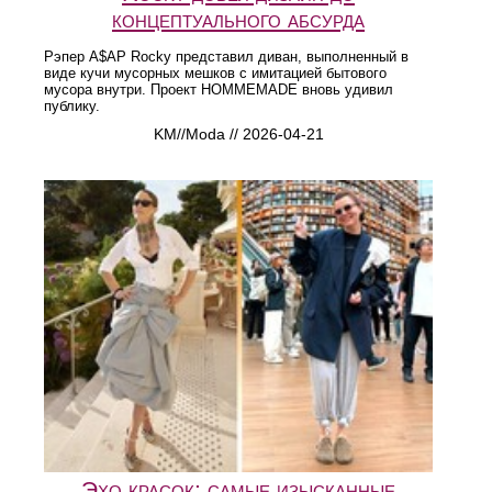
концептуального абсурда
Рэпер A$AP Rocky представил диван, выполненный в
виде кучи мусорных мешков с имитацией бытового
мусора внутри. Проект HOMMEMADE вновь удивил
публику.
KM//Moda // 2026-04-21
Эхо красок: самые изысканные