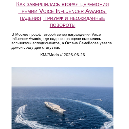
Как завершилась вторая церемония
премии Voice Influencer Awards:
падения, триумф и неожиданные
повороты
В Москве прошёл второй вечер награждения Voice
Influencer Awards, где падения на сцене сменялись
вспышками аплодисментов, а Оксана Самойлова увезла
домой сразу две статуэтки.
KM//Moda // 2026-06-26