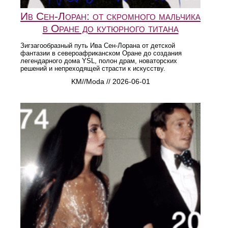
Ив Сен-Лоран: от скромного мальчика
в Оране до кутюрного титана
Зигзагообразный путь Ива Сен-Лорана от детской
фантазии в североафриканском Оране до создания
легендарного дома YSL, полон драм, новаторских
решений и непреходящей страсти к искусству.
KM//Moda // 2026-06-01