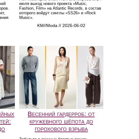
чей
июля выход нового проекта «Music,
оров.
Fashion, Film» на Atlantic Records, в состав
ет,
которого войдут синглы «SS26» и «Rock
ения
Music».
KM//Moda // 2026-06-02
ейных
Весенний гардерроб: от
тей:
кружевного шёпота до
до
горохового взрыва