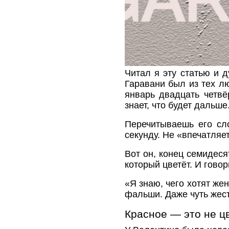
Читал я эту статью и 
Гаравани был из тех л
январь двадцать четвё
знает, что будет дальше
Перечитываешь его сл
секунду. Не «впечатляе
Вот он, конец семидеся
который цветёт. И говор
«Я знаю, чего хотят же
фальши. Даже чуть жест
Красное — это не цв