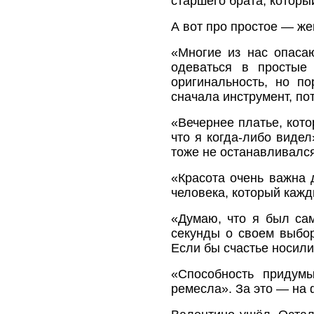
старшего брата, которы
А вот про простое — ж
«Многие из нас опаса
одеваться в просты
оригинальность, но п
сначала инструмент, по
«Вечернее платье, кот
что я когда-либо виде
тоже не останавливался
«Красота очень важна 
человека, который кажд
«Думаю, что я был са
секунды о своем выбор
Если бы счастье носили
«Способность придум
ремесла». За это — на 