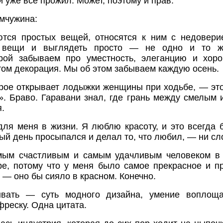
й уже всё прожил. Может, поэтому и прав.
емчужина:
ются простых вещей, относятся к ним с недоверие
е вещи и выглядеть просто — не одно и то ж
орой забываем про уместность, элеганцию и хо
том декорация. Мы об этом забываем каждую осень.
орое открывает лодыжки женщины при ходьбе, — это
л». Браво. Гаравани знал, где грань между смелым 
.
для меня в жизни. Я люблю красоту, и это всегда 
ый день просыпался и делал то, что любил, — ни сл
мым счастливым и самым удачливым человеком в 
е, потому что у меня было самое прекрасное и п
 — оно бы сияло в красном. Конечно.
ывать — суть модного дизайна, умение воплощ
фреску. Одна цитата.