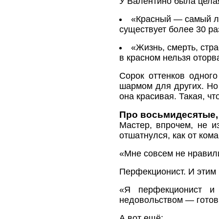
У Валентино была целая
«Красный — самый лу
существует более 30 ра
«Жизнь, смерть, стра
в красном нельзя оторв
Сорок оттенков одног
шармом для других. Но 
она красивая. Такая, чт
Про восьмидесятые,
Мастер, впрочем, не и
отшатнулся, как от кома
«Мне совсем не нравили
Перфекционист. И этим 
«Я перфекционист и 
недовольством — готов
А вот ещё: