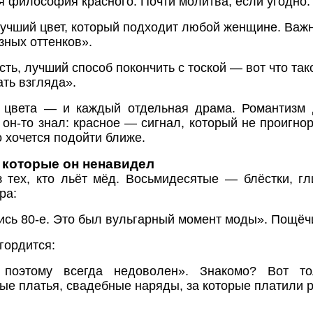
 философия красного. Почти молитва, если угодно:
чший цвет, который подходит любой женщине. Важн
зных оттенков».
сть, лучший способ покончить с тоской — вот что та
ать взгляда».
о цвета — и каждый отдельная драма. Романтизм 
он-то знал: красное — сигнал, который не проигно
о хочется подойти ближе.
 которые он ненавидел
з тех, кто льёт мёд. Восьмидесятые — блёстки, г
ра:
сь 80-е. Это был вульгарный момент моды». Пощёчи
гордится:
поэтому всегда недоволен». Знакомо? Вот т
ые платья, свадебные наряды, за которые платили 