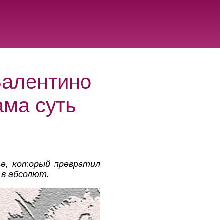
Валентино
ама суть
ье, который превратил
 в абсолют.