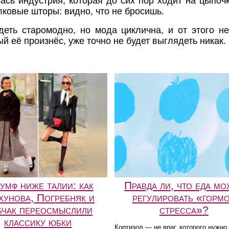
сь индустрия, которая до сих пор ходит на цыпочк
ковые шторы: видно, что не бросишь.
деть старомодно, но мода циклична, и от этого не
й её произнёс, уже точно не будет выглядеть никак. 
умф ниже талии: как
Правда ли, что еда мо
хунова, Погребняк и
регулировать «горм
чак переосмыслили
стресса»?
классику юбки
Кортизол — не враг, которого нужно