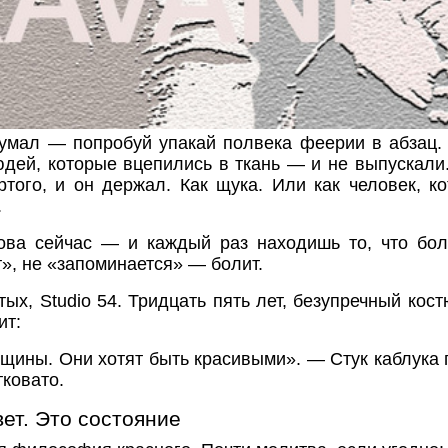
думал — попробуй упакай полвека феерии в абзац.
юдей, которые вцепились в ткань — и не выпускали.
ртого, и он держал. Как щука. Или как человек, 
.
ова сейчас — и каждый раз находишь то, что боли
т», не «запоминается» — болит.
тых, Studio 54. Тридцать пять лет, безупречный кос
ит:
нщины. Они хотят быть красивыми». — Стук каблука 
ковато.
ет. Это состояние