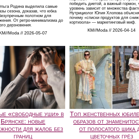
победить диетой, а важный гормон, 
Ольга Родина выделила самые
уровень зависит от множества факт
азы сезона, доказав, что юбка
Нутрициолог Юлия Хлопова объясня
 безупречным полотном для
почему «списки продуктов для сниж
жения. От ретро-минимализма до
кортизола» — маркетинговый миф.
ого дерзновения.
KM//Moda // 2026-04-14
KM//Moda // 2026-05-07
ые «свободные уши» в
Топ женственных юбил
Брянске: новые
образов от знаменитос
жности для жалоб без
от полосатого шика 
границ
цветочных грёз