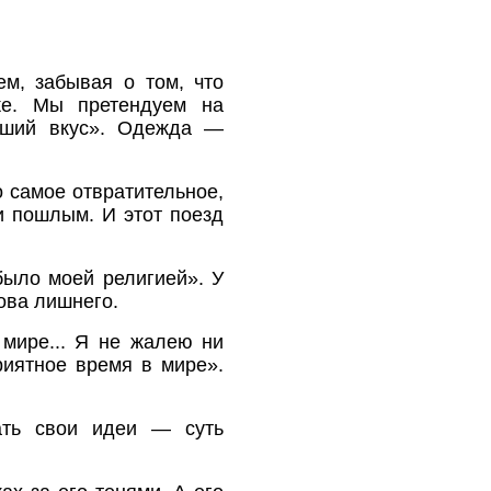
м, забывая о том, что
е. Мы претендуем на
роший вкус». Одежда —
 самое отвратительное,
и пошлым. И этот поезд
было моей религией». У
ова лишнего.
мире... Я не жалею ни
риятное время в мире».
ать свои идеи — суть