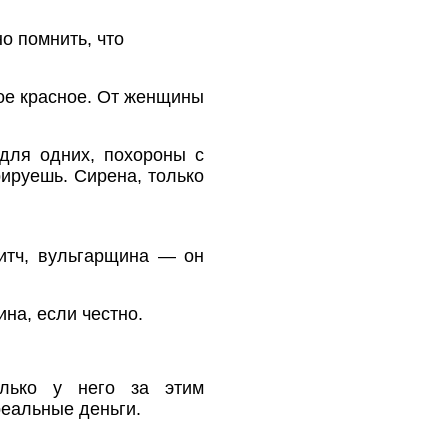
о помнить, что
кое красное. От женщины
для одних, похороны с
рируешь. Сирена, только
литч, вульгарщина — он
на, если честно.
олько у него за этим
реальные деньги.