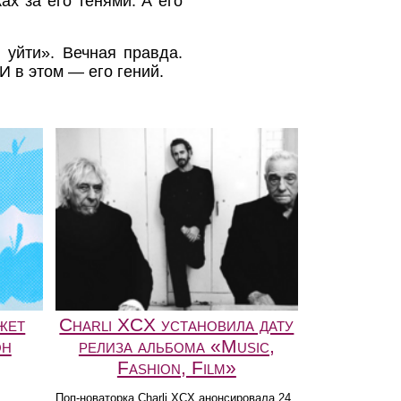
ах за его тенями. А его
 уйти». Вечная правда.
И в этом — его гений.
жет
Charli XCX установила дату
он
релиза альбома «Music,
Fashion, Film»
Поп-новаторка Charli XCX анонсировала 24