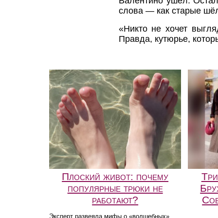
Валентино ушёл. Остала
слова — как старые шёл
«Никто не хочет выгля
Правда, кутюрье, которы
Плоский живот: почему
Три
популярные трюки не
Бру
работают?
Соб
Эксперт развеяла мифы о «волшебных»