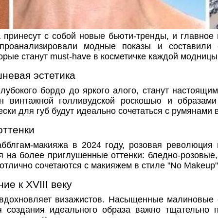
а принесут с собой новые бьюти-тренды, и главное 
проанализировали модные показы и составили 
орые станут must-have в косметичке каждой модницы
шневая эстетика
глубокого бордо до яркого алого, станут настоящи
н винтажной голливудской роскошью и образами 
ки для губ будут идеально сочетаться с румянами в
оттенки
абблгам-макияжа в 2024 году, розовая революция 
ся на более приглушенные оттенки: бледно-розовые
тлично сочетаются с макияжем в стиле "No Makeup"
ие к XVIII веку
 вдохновляет визажистов. Насыщенные малиновые 
я создания идеального образа важно тщательно пр