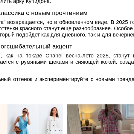
елить арку Купидона.
 классика с новым прочтением
ara" возвращается, но в обновленном виде. В 2025 г
 оттенки красного станут еще разнообразнее. Особое
оторый подойдет как для дневного, так и для вечерне
ногсшибательный акцент
, как на показе Chanel весна-лето 2025, станут 
тается с румяными щеками и сияющей кожей, созд
ный оттенок и экспериментируйте с новыми тренда