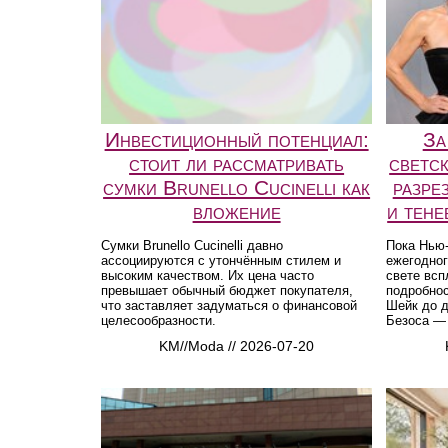
Инвестиционный потенциал:
За
стоит ли рассматривать
светс
сумки Brunello Cucinelli как
разре
вложение
и тене
Сумки Brunello Cucinelli давно
Пока Нью
ассоциируются с утончённым стилем и
ежегодног
высоким качеством. Их цена часто
свете вс
превышает обычный бюджет покупателя,
подробнос
что заставляет задуматься о финансовой
Шейк до 
целесообразности.
Безоса — 
KM//Moda // 2026-07-20