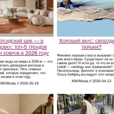
рсидский шик — в
Хороший вкус: свобода
довку: топ-5 трендов
тюрьма?
и ковров в 2026 году
Феномен хорошего вкуса вызывает 
уже много веков. Существует ли он 
ая мода на ковры в 2026-м — это
самом деле? И если да, то что он в
агнать дворцовые роскоши в
собой — свободу или ограничения?
ю прихожую. Пять главных
Писательница, филолог и психоана
ий, которые определяют, что
Ольга Хейфиц исследует этот вопро
 ногами в этом году.
KM//Moda // 2026-04-13
KM//Moda // 2026-05-19