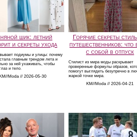
няной шик: летний
Горячие секреты стил
орит и секреты ухода
путешественников: что 
с собой в отпуск
ёвывает подиумы и улицы: почему
 стала главным трендом лета и
Стилист из мира моды раскрывает
льно за ней ухаживать, чтобы
проверенные формулы образов, кот
глаз и тело.
помогут выглядеть безупречно в лю
жаркой точке мира.
KM//Moda // 2026-05-30
KM//Moda // 2026-04-21