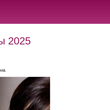
ы 2025
на.