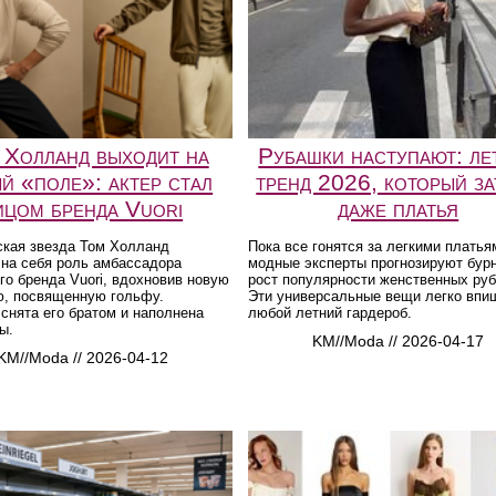
 Холланд выходит на
Рубашки наступают: ле
й «поле»: актер стал
тренд 2026, который з
ицом бренда Vuori
даже платья
ская звезда Том Холланд
Пока все гонятся за легкими платья
 на себя роль амбассадора
модные эксперты прогнозируют бур
го бренда Vuori, вдохновив новую
рост популярности женственных ру
ю, посвященную гольфу.
Эти универсальные вещи легко впи
снята его братом и наполнена
любой летний гардероб.
ы.
KM//Moda // 2026-04-17
KM//Moda // 2026-04-12