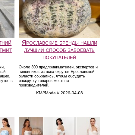
тний
Ярославские бренды нашли
атмит
лучший способ завоевать
покупателей
ми,
Около 300 предпринимателей, экспертов и
ный
чиновников из всех округов Ярославской
башек.
области собрались, чтобы обсудить
шутся в
раскрутку товаров местных
производителей.
KM//Moda // 2026-04-08