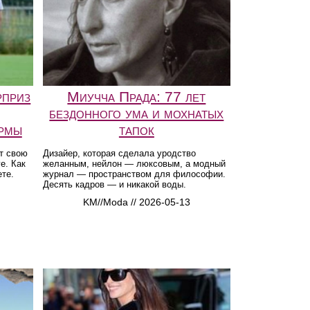
рприз
Миучча Прада: 77 лет
бездонного ума и мохнатых
ормы
тапок
т свою
Дизайер, которая сделала уродство
е. Как
желанным, нейлон — люксовым, а модный
ете.
журнал — пространством для философии.
Десять кадров — и никакой воды.
KM//Moda // 2026-05-13