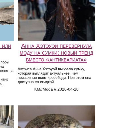
 или
Анна Хэтэуэй перевернула
моду на сумки: новый тренд
вместо «антиквариата»
споры
на
Актриса Анна Хэтэуэй выбрала сумку,
лечет за
которая выглядит актуальнее, чем
привычные всем кроссбоди. При этом она
литик
доступна со скидкой.
с.
KM//Moda // 2026-04-18