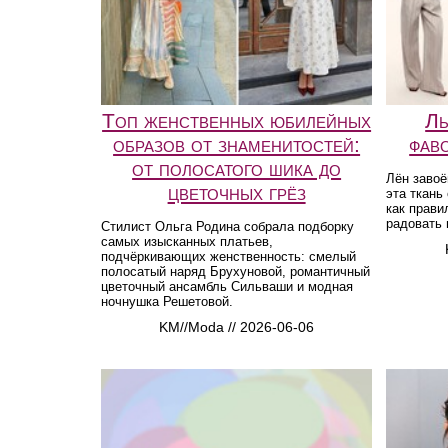
Топ женственных юбилейных
Ль
образов от знаменитостей:
фав
от полосатого шика до
Лён заво
цветочных грёз
эта ткань
как прави
радовать 
Стилист Ольга Родина собрала подборку
самых изысканных платьев,
подчёркивающих женственность: смелый
полосатый наряд Брухуновой, романтичный
цветочный ансамбль Сильваши и модная
ночнушка Решетовой.
KM//Moda // 2026-06-06