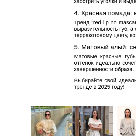
заострить уголки и выд
4. Красная помада:
Тренд "red lip no masc
выразительность губ, а
терракотовому цвету, к
5. Матовый алый: с
Матовые красные губы
оттенок идеально соче
завершенности образа.
Выбирайте свой идеаль
тренде в 2025 году!