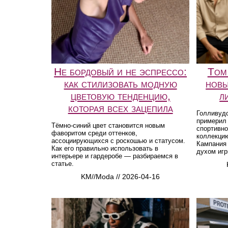
Не бордовый и не эспрессо:
Том
как стилизовать модную
новы
цветовую тенденцию,
л
которая всех зацепила
Голливуд
примерил
Тёмно-синий цвет становится новым
спортивно
фаворитом среди оттенков,
коллекци
ассоциирующихся с роскошью и статусом.
Кампания 
Как его правильно использовать в
духом игр
интерьере и гардеробе — разбираемся в
статье.
KM//Moda // 2026-04-16