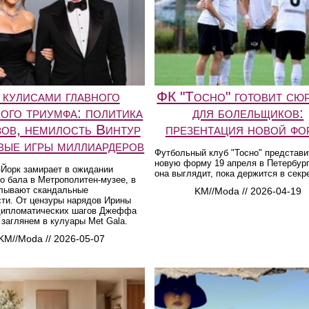
 кулисами главного
ФК "Тосно" готовит сю
кого триумфа: политика
для болельщиков:
зов, немилость Винтур
презентация новой ф
вые игры миллиардеров
Футбольный клуб "Тосно" представи
новую форму 19 апреля в Петербург
-Йорк замирает в ожидании
она выглядит, пока держится в секр
о бала в Метрополитен-музее, в
плывают скандальные
KM//Moda // 2026-04-19
ти. От цензуры нарядов Ирины
дипломатических шагов Джеффа
заглянем в кулуары Met Gala.
KM//Moda // 2026-05-07