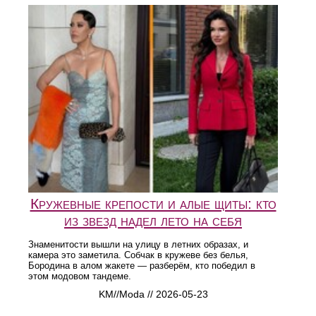
Кружевные крепости и алые щиты: кто
из звезд надел лето на себя
Знаменитости вышли на улицу в летних образах, и
камера это заметила. Собчак в кружеве без белья,
Бородина в алом жакете — разберём, кто победил в
этом модовом тандеме.
KM//Moda // 2026-05-23