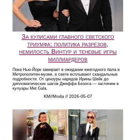
За кулисами главного светского
триумфа: политика разрезов,
немилость Винтур и теневые игры
миллиардеров
Пока Нью-Йорк замирает в ожидании ежегодного бала в
Метрополитен-музее, в свете всплывают скандальные
подробности. От цензуры нарядов Ирины Шейк до
дипломатических шагов Джеффа Безоса — заглянем в
кулуары Met Gala.
KM//Moda // 2026-05-07