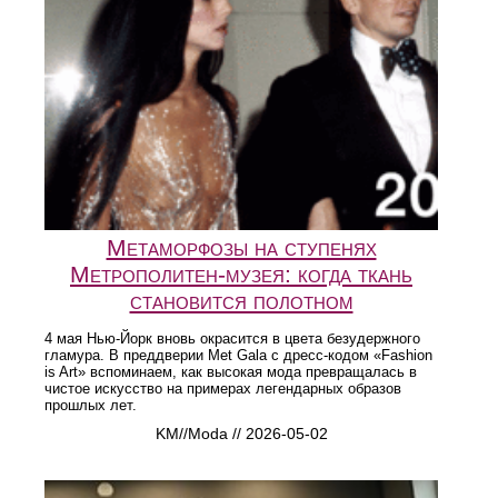
Метаморфозы на ступенях
Метрополитен-музея: когда ткань
становится полотном
4 мая Нью-Йорк вновь окрасится в цвета безудержного
гламура. В преддверии Met Gala с дресс-кодом «Fashion
is Art» вспоминаем, как высокая мода превращалась в
чистое искусство на примерах легендарных образов
прошлых лет.
KM//Moda // 2026-05-02