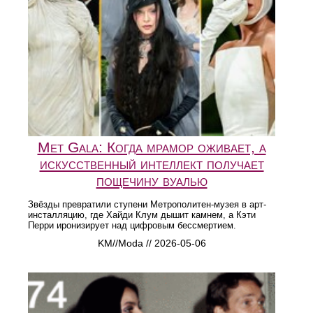
Met Gala: Когда мрамор оживает, а
искусственный интеллект получает
пощечину вуалью
Звёзды превратили ступени Метрополитен-музея в арт-
инсталляцию, где Хайди Клум дышит камнем, а Кэти
Перри иронизирует над цифровым бессмертием.
KM//Moda // 2026-05-06