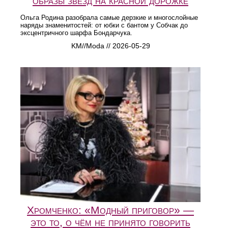
образы звезд на красной дорожке
Ольга Родина разобрала самые дерзкие и многослойные
наряды знаменитостей: от юбки с бантом у Собчак до
эксцентричного шарфа Бондарчука.
KM//Moda // 2026-05-29
Хромченко: «Модный приговор» —
это то, о чём не принято говорить