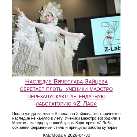
Наследие Вячеслава Зайцева
обретает плоть: ученики маэстро
перезапускают легендарную
лабораторию «Z-Лаб»
После ухода из жизни Вячеслава Зайцева его творческое
наследие не кануло в лету. Ученики маэстро возродили в
Москве легендарную швейную лабораторию «Z-Лаб»,
сохраняя фирменный стиль и принципы работы кутюрье.
KM//Moda // 2026-04-30