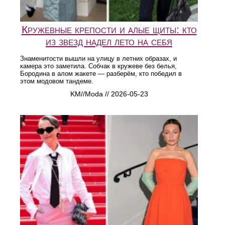
Кружевные крепости и алые щиты: кто
из звезд надел лето на себя
Знаменитости вышли на улицу в летних образах, и
камера это заметила. Собчак в кружеве без белья,
Бородина в алом жакете — разберём, кто победил в
этом модовом тандеме.
KM//Moda // 2026-05-23